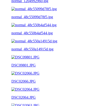
normal_1204992960.jpg
normal_48c55099d78f5.jpg
normal_48c550b4af544.jpg
normal_48c550a14915d.jpg
DSC09801.JPG
DSC02066.JPG
DSC02064.JPG