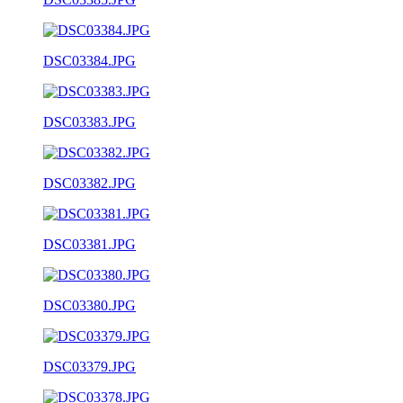
DSC03384.JPG
DSC03383.JPG
DSC03382.JPG
DSC03381.JPG
DSC03380.JPG
DSC03379.JPG