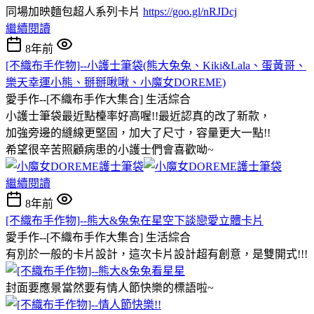
同場加映麵包超人系列卡片
https://goo.gl/nRJDcj
繼續閱讀
8年前
[不織布手作物]--小護士筆袋(熊大兔兔、Kiki&Lala、蛋黃哥、
樂天幸運小熊、掰掰啾啾、小魔女DOREME)
愛手作--[不織布手作大集合]
生活綜合
小護士筆袋最近點檯率好高喔!!最近認真的改了新款，
加強旁邊的縫線更堅固，加大了尺寸，容量更大一點!!
希望很辛苦照顧病患的小護士們會喜歡呦~
繼續閱讀
8年前
[不織布手作物]--熊大&兔兔在星空下談戀愛立體卡片
愛手作--[不織布手作大集合]
生活綜合
有別於一般的卡片設計，這次卡片設計超有創意，是雙開式!!!
封面要應景當然要有情人節快樂的標語啦~