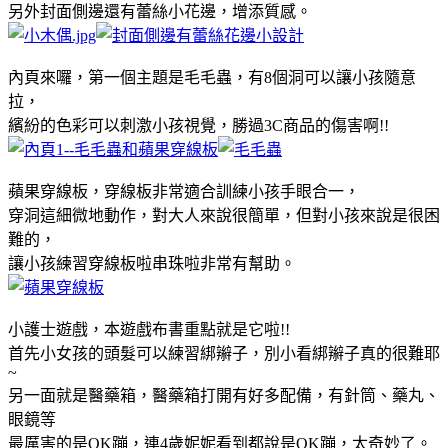
另外封面側邊還有蕾絲小花邊，增添質感。
內頁來囉，第一個主題是毛毛蟲，有8個洞可以讓小孩隨意
拉，
繽紛的色彩可以刺激小孩視覺，勝過3C商品的傷害啊!!
蘋果穿線板，穿線板非常適合訓練小孩手眼合一，
穿洞這細微地動作，對大人來說很簡單，但對小孩來說是很困
難的，
讓小孩練習穿線板啦串珠啦非常有幫助。
小護士遊戲，本遊戲布書重點就是它啦!!
首先小女孩的頭髮可以練習綁辮子，別小看綁辮子真的很難耶
~
另一面就是醫藥箱，醫藥箱打開有好多配備，有針筒、藥丸、
眼鏡等
最厲害的是OK蹦，連4歲妮妮看到都說是OK蹦，太奇妙了。