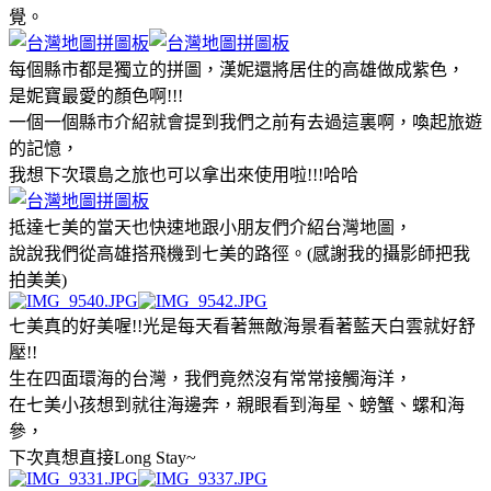
覺。
每個縣市都是獨立的拼圖，漢妮還將居住的高雄做成紫色，
是妮寶最愛的顏色啊!!!
一個一個縣市介紹就會提到我們之前有去過這裏啊，喚起旅遊
的記憶，
我想下次環島之旅也可以拿出來使用啦!!!哈哈
抵達七美的當天也快速地跟小朋友們介紹台灣地圖，
說說我們從高雄搭飛機到七美的路徑。(感謝我的攝影師把我
拍美美)
七美真的好美喔!!光是每天看著無敵海景看著藍天白雲就好舒
壓!!
生在四面環海的台灣，我們竟然沒有常常接觸海洋，
在七美小孩想到就往海邊奔，親眼看到海星、螃蟹、螺和海
參，
下次真想直接Long Stay~