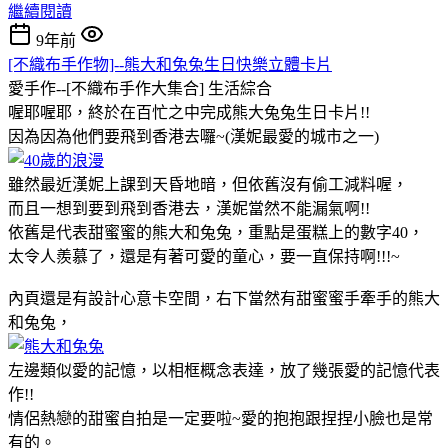
繼續閱讀
9年前
[不織布手作物]--熊大和兔兔生日快樂立體卡片
愛手作--[不織布手作大集合]
生活綜合
喔耶喔耶，終於在百忙之中完成熊大兔兔生日卡片!!
因為因為他們要飛到香港去囉~(漢妮最愛的城市之一)
雖然最近漢妮上課到天昏地暗，但依舊沒有偷工減料喔，
而且一想到要到飛到香港去，漢妮當然不能漏氣啊!!
依舊是代表甜蜜蜜的熊大和兔兔，重點是蛋糕上的數字40，
太令人羨慕了，還是有著可愛的童心，要一直保持啊!!!~
內頁還是有設計心意卡空間，右下當然有甜蜜蜜手牽手的熊大
和兔兔，
左邊類似愛的記憶，以相框概念表達，放了幾張愛的記憶代表
作!!
情侶熱戀的甜蜜自拍是一定要啦~愛的抱抱跟捏捏小臉也是常
有的。