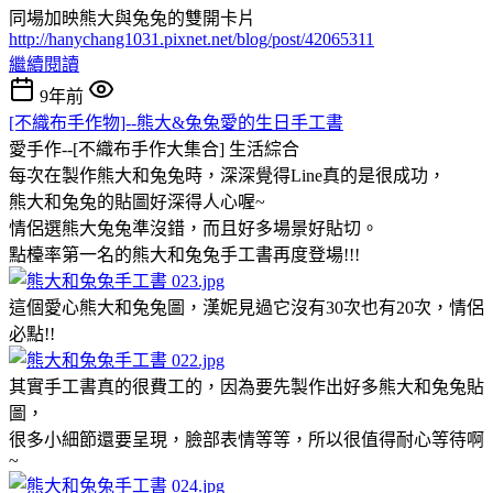
同場加映熊大與兔兔的雙開卡片
http://hanychang1031.pixnet.net/blog/post/42065311
繼續閱讀
9年前
[不織布手作物]--熊大&兔兔愛的生日手工書
愛手作--[不織布手作大集合]
生活綜合
每次在製作熊大和兔兔時，深深覺得Line真的是很成功，
熊大和兔兔的貼圖好深得人心喔~
情侶選熊大兔兔準沒錯，而且好多場景好貼切。
點檯率第一名的熊大和兔兔手工書再度登場!!!
這個愛心熊大和兔兔圖，漢妮見過它沒有30次也有20次，情侶
必點!!
其實手工書真的很費工的，因為要先製作出好多熊大和兔兔貼
圖，
很多小細節還要呈現，臉部表情等等，所以很值得耐心等待啊
~