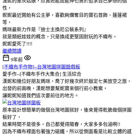
漢妮的是灰姑娘，欣賞她能屈能伸也勇於追求自己夢想的個
性，
妮妮最近開始有公主夢，喜歡絢爛奪目的寶石首飾、蓬蓬裙
等，
媽咪最新力作是『迪士主換尼公裝系列』
就是類紙娃娃的概念，只是換成更堅固耐玩的不織布，
妮妮愛死了!!!!
繼續閱讀
9年前
[不織布手作物]--台灣地圖拼圖遊戲板
愛手作--[不織布手作大集合]
生活綜合
漢妮和幾位好朋友媽咪，喬了好幾次終於敲定七美放空之旅，
出發的前兩晚，漢妮想要幫妮寶來個行前小教案，
讓妮妮知道我們這次要前往的地方。
原本設計想簡單的做個台灣地圖就好，後來覺得乾脆做個拼圖
板好了，
結果時間不是很多，自己都覺得陽春，大家多多包涵啊!!
因為不織布裡面包著強力磁鐵，所以從側面看是比較立體的感