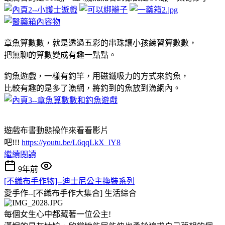
章魚算數數，就是透過五彩的串珠讓小孩練習算數數，
把無聊的算數變成有趣一點點。
釣魚遊戲，一樣有釣竿，用磁鐵吸力的方式來釣魚，
比較有趣的是多了漁網，將釣到的魚放到漁網內。
遊戲布書動態操作來看看影片
吧!!!
https://youtu.be/L6qqLkX_lY8
繼續閱讀
9年前
[不織布手作物]--迪士尼公主換裝系列
愛手作--[不織布手作大集合]
生活綜合
每個女生心中都藏著一位公主!