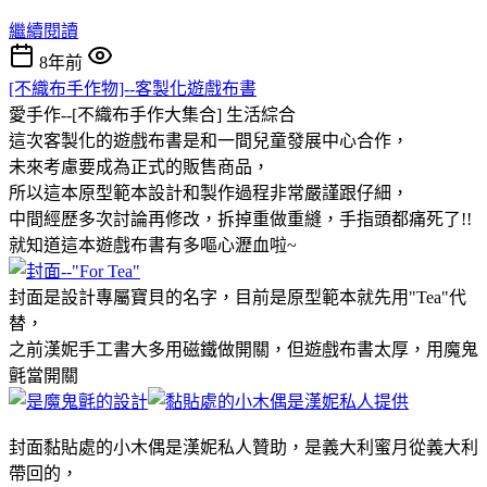
繼續閱讀
8年前
[不織布手作物]--客製化遊戲布書
愛手作--[不織布手作大集合]
生活綜合
這次客製化的遊戲布書是和一間兒童發展中心合作，
未來考慮要成為正式的販售商品，
所以這本原型範本設計和製作過程非常嚴謹跟仔細，
中間經歷多次討論再修改，拆掉重做重縫，手指頭都痛死了!!
就知道這本遊戲布書有多嘔心瀝血啦~
封面是設計專屬寶貝的名字，目前是原型範本就先用"Tea"代
替，
之前漢妮手工書大多用磁鐵做開關，但遊戲布書太厚，用魔鬼
氈當開關
封面黏貼處的小木偶是漢妮私人贊助，是義大利蜜月從義大利
帶回的，