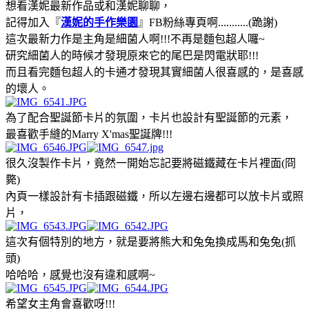
想看漢妮最新作品或和漢妮聊聊，
記得加入『
漢妮的手作樂園
』FB粉絲專頁啊...........(跪謝)
這次最新力作是主角是細菌人啊!!!不再是麵包超人囉~
研究細菌人的時候才發現原來它的尾巴是閃電狀耶!!!
而且看完麵包超人的卡通才發現其實細菌人很喜感的，是喜感
的壞人。
為了配合聖誕節卡片的氛圍，卡片也設計有聖誕節的元素，
最喜歡手縫的Marry X'mas聖誕牌!!!
很久沒製作卡片，竟然一開始忘記要將磁鐵藏在卡片裡面(冏
斃)
內頁一樣設計有卡插跟磁鐵，所以左邊右邊都可以放卡片或照
片，
這次有個特別的地方，就是要將熊大和兔兔換成馬和兔兔(抓
頭)
哈哈哈，感覺也沒有違和感啊~
希望女主角會喜歡呀!!!