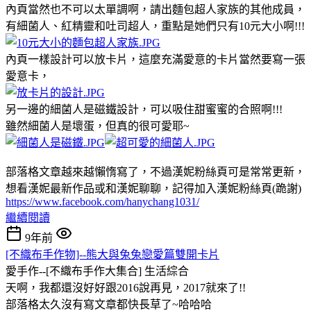
內頁當然也不可以太單調啊，請出麵包超人家族的其他成員，
有細菌人、紅精靈和吐司超人，重點是她們只有10元大小啊!!!
內頁一樣設計可以放卡片，這麼充滿愛意的卡片當然要寫一張
愛意卡，
另一邊的細菌人是磁鐵設計，可以吸住甜蜜蜜的合照啊!!!
雖然細菌人是壞蛋，但真的很可愛耶~
部落格文章越來越懶惰寫了，不過漢妮粉絲頁可是常常更新，
想看漢妮最新作品或和漢妮聊聊，記得加入漢妮粉絲頁(跪謝)
https://www.facebook.com/hanychang1031/
繼續閱讀
9年前
[不織布手作物]--熊大與兔兔戀愛篇雙開卡片
愛手作--[不織布手作大集合]
生活綜合
天啊，我都還沒好好跟2016說再見，2017就來了!!
部落格太久沒有寫文章都快長草了~哈哈哈