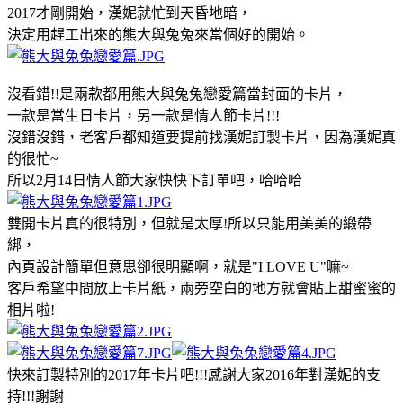
2017才剛開始，漢妮就忙到天昏地暗，
決定用趕工出來的熊大與兔兔來當個好的開始。
沒看錯!!是兩款都用熊大與兔兔戀愛篇當封面的卡片，
一款是當生日卡片，另一款是情人節卡片!!!
沒錯沒錯，老客戶都知道要提前找漢妮訂製卡片，因為漢妮真
的很忙~
所以2月14日情人節大家快快下訂單吧，哈哈哈
雙開卡片真的很特別，但就是太厚!所以只能用美美的緞帶
綁，
內頁設計簡單但意思卻很明顯啊，就是"I LOVE U"嘛~
客戶希望中間放上卡片紙，兩旁空白的地方就會貼上甜蜜蜜的
相片啦!
快來訂製特別的2017年卡片吧!!!感謝大家2016年對漢妮的支
持!!!謝謝