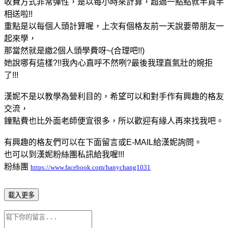
收費方式非常彈性，是以每小時來計算，超過一點點就半買半
相送啦!!
重點是以每個人頭計算喔，上次有個格友前一天說要帶朋友一
起來學，
那當然就是繳2個人頭學費呀~(合理吧!!)
她說哪有這樣?!!我內心直呼不然咧?最後我理直氣壯的婉拒
了!!!
漢妮不是以教學為營利目的，希望可以和對手作有興趣的格友
交流，
鐘點費也比外面老師便宜很多，所以歡迎有緣人再來找我吧。
有興趣的格友們可以在下面留言或E-MAIL給漢妮詢問。
也可以到漢妮粉絲團私訊給我喔!!!
粉絲團
https://www.facebook.com/hanychang1031
載入更多