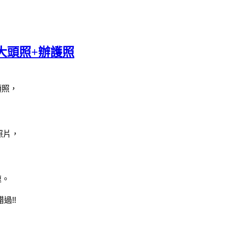
拍大頭照+辦護照
頭照，
照片，
速。
過!!