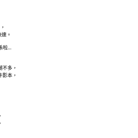
了，
快速。
...
潮不多，
件影本，
，
，