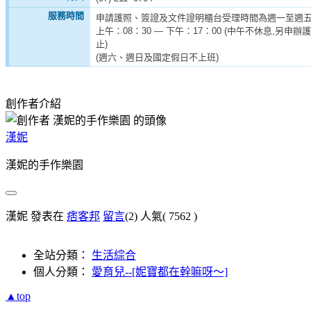
服務時間
申請護照、簽證及文件證明櫃台受理時間為週一至週
上午：08：30 — 下午：17：00 (中午不休息,另申
止)
(週六、週日及國定假日不上班)
創作者介紹
漢妮
漢妮的手作樂園
漢妮 發表在
痞客邦
留言
(2)
人氣(
7562
)
全站分類：
生活綜合
個人分類：
愛育兒--[妮寶都在幹嘛呀〜]
▲top