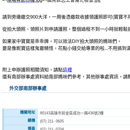
請到旁邊繳交900大洋，一周後憑繳款收據領護照即可(寶寶不用
從拍大頭照、領照片到申請護照，整個過程不到一小時就輕鬆搞
如果家中寶寶是乖乖牌，可以效法DIY拍大頭照的媽咪們，
要是像妮寶這樣鬼靈精怪，花點小錢交給專業的啦...不用搞到
附上申辦護照相關須知，請點
這裡
還有南部辦事處資料給南部媽咪們參考，其他辦事處資訊，請
外交部南部辦事處
機關地址
80143高雄市前金區成功一路436號2樓
總機
(07) 211- 0605
傳真
(07) 211- 0704