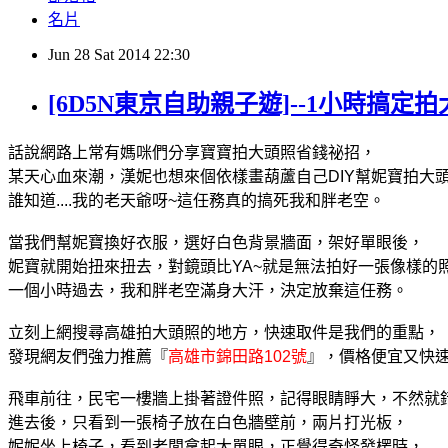
名片
Jun
28
Sat
2014
22:30
[6D5N東京自助親子遊]--1小時搞定
話說
網路上常有媽咪們分享寶寶拍大頭照省錢祕招，
某天心血來潮，漢妮也想來個依樣畫葫蘆自己DIY幫妮寶拍大
誰知道....我的老天爺呀~這任務真的搞死我和胖老空。
當我們幫妮寶換好衣服，選好白色背景牆面，架好單眼後，
妮寶就開始扭來扭去，對鏡頭比YA~就是無法拍好一張像樣的
一個小時過去，我和胖老空滿身大汗，決定放棄這任務。
立刻上網搜尋高雄拍大頭照的地方，快速取件是我們的重點，
發現網友們強力推薦『
高雄
市
錦田路
102號
』，價格便宜又快
飛車前往，民宅一樓牆上掛著證件照，記得眼睛睜大，不然就錯
進去後，只看到一張椅子放在白色牆壁前，兩片打光板，
妮妮坐上椅子，看到老闆拿起大單眼，正覺得奇怪發楞時，