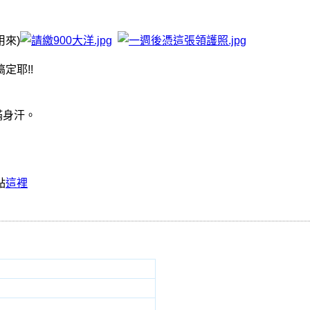
來)
定耶!!
滿身汗。
點
這裡