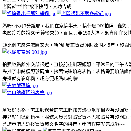
老闆就"恰恰"按下快門，大功告成!!
媽呀~不到3分鐘耶，我們在家搞半天，搞什麼DIY拍照...蠢斃
老闆冷冷的說30分鐘後來領，而且只要150大洋，果真便宜又
頭比例怎麼這麼圓又大，哈哈!!反正寶寶護照效期才5年，沒關係啦
拍照地點離外交部很近，直接前往辦理護照，平常日的下午人
先抽了申請護照號碼牌，接著快速填寫表格，表格需要填貼證
旁邊就有影印機，超方便超貼心的啦!!!
填寫好表格，志工服務台的志工們都會熱心幫忙檢查有沒漏寫
接著就叫號到櫃檯，服務人員會對照寶寶本人和照片有沒問題
會請申請人選擇寶寶英文名字的拼音，申請程序就完成啦~~