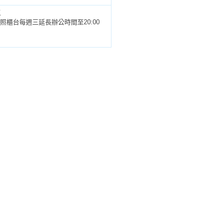
五
辦護照櫃台每週三延長辦公時間至20:00